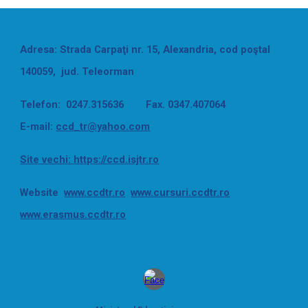
Adresa: Strada Carpaţi nr. 15, Alexandria, cod poştal
140059, jud. Teleorman
Telefon: 0247.315636 Fax. 0347.407064
E-mail:
ccd_tr@yahoo.com
Site vechi:
https://ccd.isjtr.ro
Website
www.ccdtr.ro
www.cursuri.ccdtr.ro
www.erasmus.ccdtr.ro